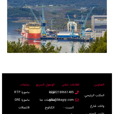
العناوين
اطلاعات تماس
الوصول السريع
منتجات
بيت
00982188661485
ماسورة RTP
المكتب الرئيسي
info@bkagrp.com
معلومات عنا
ماسورة GRE
وانك، شارع
السبت -
الكتالوج
الاتصالات
غاندي الجنوبي،