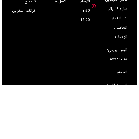
الأربعاء:
اتصل بنا
كالدينج
شارع ١٩، رقم
8:30 -
خزانات التخزين
٢٤، الطابق
17:00
الخامس،
الوحدة ١١
الرمز البريدي:
١٥١٧٨٦٧١١٨
المصنع
المرحلة الثانية،
مجمع كاسبيان
الصناعي،
الكيلومتر ٢٥،
طريق قزوين
السريع، طهران