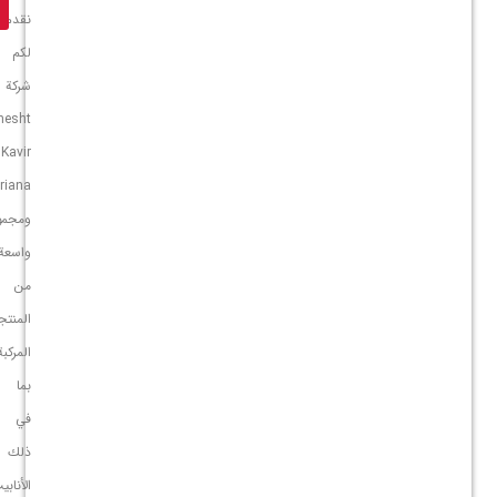
نقدم
لكم
شركة
Behesht
Kavir
Ariana
ومجموعة
واسعة
من
المنتجات
المركبة
بما
في
ذلك
الأنابيب