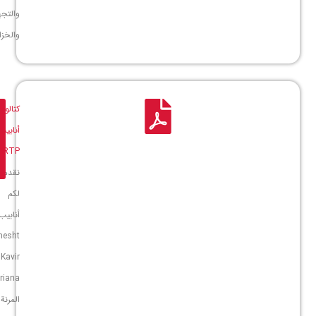
والتجهيزات
والخزانات
كتالوج
تنزيل
أنابيب
ملف
RTP
PDF
نقدم
لكم
أنابيب
Behesht
Kavir
Ariana
المرنة