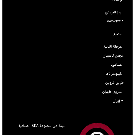
ريدي:
١٥
ثانية،
بيان
الكيلومتر ٢٥،
وين
طهران
نبذة عن مجموعة BKA الصناعية