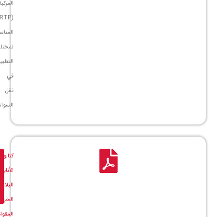
المركبة
(RTP)،
المناسبة
لمختلف
التطبيقات
في
نقل
السوائل
كتالوج
تنزيل
الأنابيب
ملف
البلاستيكية
PDF
الحرارية
المقواة