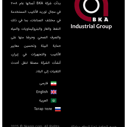
بدأت شركة BKA أعمالها عام ٢٠٠٨
في مجال توريد الأنابيب المستخدمة
في مختلف الصناعات، بما في ذلك
النفط والغاز والبتروكيماويات والمياه
والصرف الصحي. وحرصًا منها على
حماية البيئة وتحسين معايير
الأنابيب والتجهيزات في إيران،
أنشأت الشركة مصنعًا لنقل أحدث
التقنيات إلى البلاد.
فارسی
English
العربية
Татар теле
قوق لهذا الموقع مملوكة
2025 © bkagrp.com. All Rights