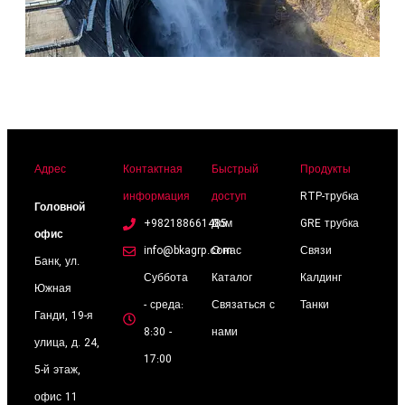
Адрес
Контактная
Быстрый
Продукты
информация
доступ
RTP-трубка
Головной
+982188661485
Дом
GRE трубка
офис
info@bkagrp.com
О нас
Связи
Банк, ул.
Суббота
Каталог
Калдинг
Южная
- среда:
Связаться с
Танки
Ганди, 19-я
8:30 -
нами
улица, д. 24,
17:00
5-й этаж,
офис 11