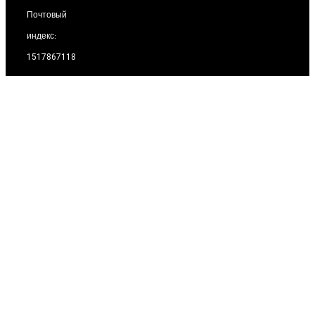
Почтовый
индекс:
1517867118
Завод
Фаза 2,
Каспийский
промышленный
парк, 25-й км
шоссе
Казвин,
Тегеран,
Иран