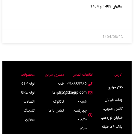
سالهای 1403 و 1404
بیشتر>
1404/08/02
آدرس
اطلاعات تماس
دستری سریع
محصولات
۰۲۱۸۸۶۶۱۴۸۵
خانه
لوله RTP
دفتر مرکزی
info@bkagrp.com
درباره ما
لوله GRE
ونک، خیابان
شنبه -
کاتالوگ
اتصالات
گاندی جنوبی،
چهارشنبه:
تماس با ما
کلدینگ
خیابان نوزدهم،
۸:۳۰ -
مخازن
پلاک ۲۴، طبقه
۱۷:۰۰