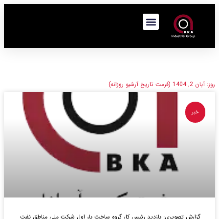
روز: آبان 2, 1404 (فرمت تاریخ آرشیو روزانه)
خبر
گزارش تصویری: بازدید رئیس کار گروه ساخت بار اول شرکت ملی مناطق نفت