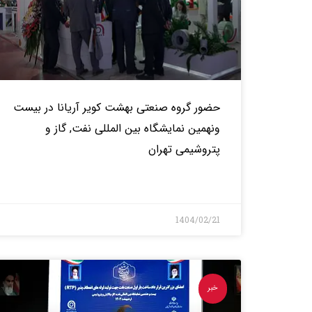
حضور گروه صنعتى بهشت كوير آريانا در بیست
ونهمین نمایشگاه بین المللی نفت, گاز و
پتروشیمی تهران
بیشتر>
1404/02/21
خبر