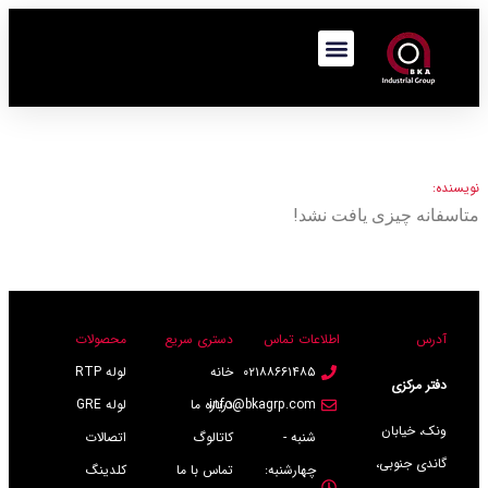
نویسنده:
متاسفانه چیزی یافت نشد!
آدرس
اطلاعات تماس
دستری سریع
محصولات
۰۲۱۸۸۶۶۱۴۸۵
خانه
لوله RTP
دفتر مرکزی
info@bkagrp.com
درباره ما
لوله GRE
ونک، خیابان
شنبه -
کاتالوگ
اتصالات
گاندی جنوبی،
چهارشنبه:
تماس با ما
کلدینگ