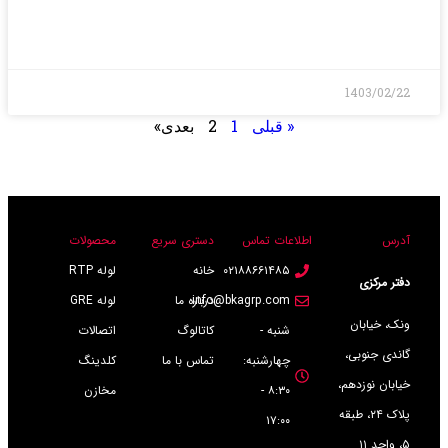
بیشتر>
1403/02/22
« قبلی
1
2
بعدی»
آدرس
اطلاعات تماس
دستری سریع
محصولات
۰۲۱۸۸۶۶۱۴۸۵
خانه
لوله RTP
دفتر مرکزی
info@bkagrp.com
درباره ما
لوله GRE
ونک، خیابان
شنبه -
کاتالوگ
اتصالات
گاندی جنوبی،
چهارشنبه:
تماس با ما
کلدینگ
خیابان نوزدهم،
۸:۳۰ -
مخازن
پلاک ۲۴، طبقه
۱۷:۰۰
۵، واحد ۱۱